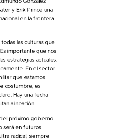
r Edmundo González
water y Erik Prince una
nacional en la frontera
todas las culturas que
 Es importante que nos
s estrategias actuales.
neamente. En el sector
militar que estamos
 de costumbre, es
claro. Hay una fecha
an alineación.
n del próximo gobierno
 será en futuros
ultra radical, siempre