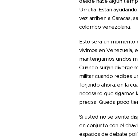
desde hace algún tiemp
Urrutia. Están ayudando c
vez arriben a Caracas, s
colombo venezolana.
Esto será un momento de
vivimos en Venezuela, e
mantengamos unidos mono
Cuando surjan divergen
militar cuando recibes u
forjando ahora, en la cu
necesario que sigamos la
precisa. Queda poco tie
Si usted no se siente d
en conjunto con el chav
espacios de debate políti