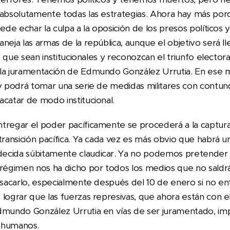
 absolutamente todas las estrategias. Ahora hay más por
ede echar la culpa a la oposición de los presos políticos 
neja las armas de la república, aunque el objetivo será lle
es que sean institucionales y reconozcan el triunfo electo
 la juramentación de Edmundo González Urrutia. En ese
 y podrá tomar una serie de medidas militares con contund
acatar de modo institucional.
tregar el poder pacíficamente se procederá a la captur
transición pacífica. Ya cada vez es más obvio que habrá un
ecida súbitamente claudicar. Ya no podemos pretender
 régimen nos ha dicho por todos los medios que no saldr
 sacarlo, especialmente después del 10 de enero si no en
lograr que las fuerzas represivas, que ahora están con e
dmundo González Urrutia en vías de ser juramentado, imp
s humanos.