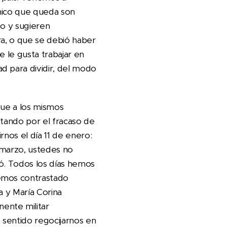
único que queda son
mo y sugieren
ra, o que se debió haber
e le gusta trabajar en
d para dividir, del modo
que a los mismos
ostando por el fracaso de
rnos el día 11 de enero:
o marzo, ustedes no
zó. Todos los días hemos
hemos contrastado
a y María Corina
ente militar
 sentido regocijarnos en