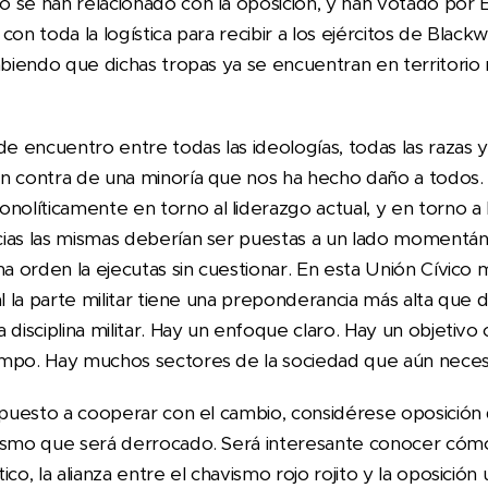
o se han relacionado con la oposición, y han votado po
on toda la logística para recibir a los ejércitos de Black
abiendo que dichas tropas ya se encuentran en territorio 
 encuentro entre todas las ideologías, todas las razas y 
n contra de una minoría que nos ha hecho daño a todos.
líticamente en torno al liderazgo actual, y en torno a la
cias las mismas deberían ser puestas a un lado momentá
na orden la ejecutas sin cuestionar. En esta Unión Cívico 
al la parte militar tiene una preponderancia más alta que
 disciplina militar. Hay un enfoque claro. Hay un objetivo 
mpo. Hay muchos sectores de la sociedad que aún necesit
ispuesto a cooperar con el cambio, considérese oposició
ismo que será derrocado. Será interesante conocer cómo
co, la alianza entre el chavismo rojo rojito y la oposición 