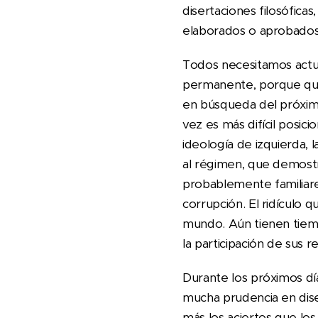
disertaciones filosófica
elaborados o aprobados.
Todos necesitamos actua
permanente, porque quier
en búsqueda del próximo
vez es más difícil posici
ideología de izquierda, 
al régimen, que demostr
probablemente familiare
corrupción. El ridículo 
mundo. Aún tienen tiemp
la participación de sus
Durante los próximos dí
mucha prudencia en dise
más los aciertos que lo