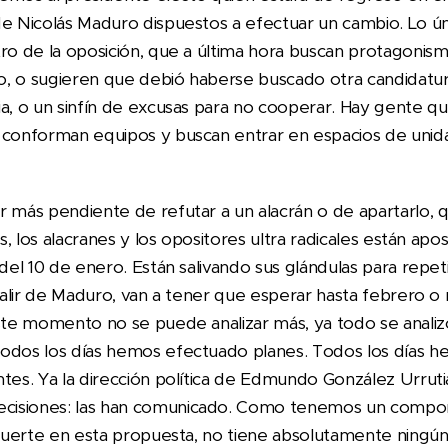
de Nicolás Maduro dispuestos a efectuar un cambio. Lo 
tro de la oposición, que a última hora buscan protagonis
lio, o sugieren que debió haberse buscado otra candidatu
a, o un sinfín de excusas para no cooperar. Hay gente qu
 conforman equipos y buscan entrar en espacios de unida
r más pendiente de refutar a un alacrán o de apartarlo, 
as, los alacranes y los opositores ultra radicales están ap
 del 10 de enero. Están salivando sus glándulas para repeti
 salir de Maduro, van a tener que esperar hasta febrero 
este momento no se puede analizar más, ya todo se anali
Todos los días hemos efectuado planes. Todos los días 
tes. Ya la dirección política de Edmundo González Urruti
isiones: las han comunicado. Como tenemos un compon
l fuerte en esta propuesta, no tiene absolutamente ningún