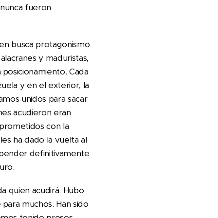
e nunca fueron
uien busca protagonismo
 alacranes y maduristas,
n posicionamiento. Cada
uela y en el exterior, la
tamos unidos para sacar
enes acudieron eran
mprometidos con la
les ha dado la vuelta al
spender definitivamente
uro.
da quien acudirá. Hubo
e para muchos. Han sido
emos tenido presos