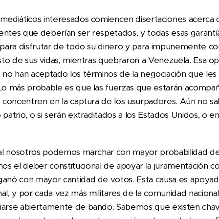
 mediáticos interesados comiencen disertaciones acerca 
entes que deberían ser respetados, y todas esas garant
, para disfrutar de todo su dinero y para impunemente co
resto de sus vidas, mientras quebraron a Venezuela. Esa o
s no han aceptado los términos de la negociación que l
 Lo más probable es que las fuerzas que estarán acompa
se concentren en la captura de los usurpadores. Aún no s
o patrio, o si serán extraditados a los Estados Unidos, o
cual nosotros podemos marchar con mayor probabilidad de
s el deber constitucional de apoyar la juramentación con
 ganó con mayor cantidad de votos. Esta causa es apoya
al, y por cada vez más militares de la comunidad nacional,
biarse abiertamente de bando. Sabemos que existen chav