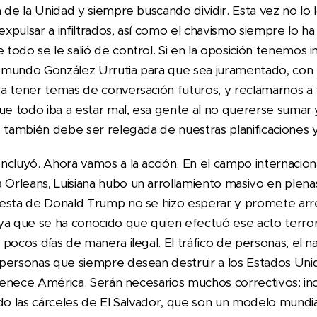
 de la Unidad y siempre buscando dividir. Esta vez no lo l
 expulsar a infiltrados, así como el chavismo siempre lo h
odo se le salió de control. Si en la oposición tenemos i
dmundo González Urrutia para que sea juramentado, con 
a tener temas de conversación futuros, y reclamarnos a
ue todo iba a estar mal, esa gente al no quererse sumar 
, también debe ser relegada de nuestras planificaciones 
ncluyó. Ahora vamos a la acción. En el campo internacio
rleans, Luisiana hubo un arrollamiento masivo en plenas
esta de Donald Trump no se hizo esperar y promete arre
ya que se ha conocido que quien efectuó ese acto terrori
pocos días de manera ilegal. El tráfico de personas, el na
ersonas que siempre desean destruir a los Estados Unidos
ertenece América. Serán necesarios muchos correctivos: i
do las cárceles de El Salvador, que son un modelo mundia