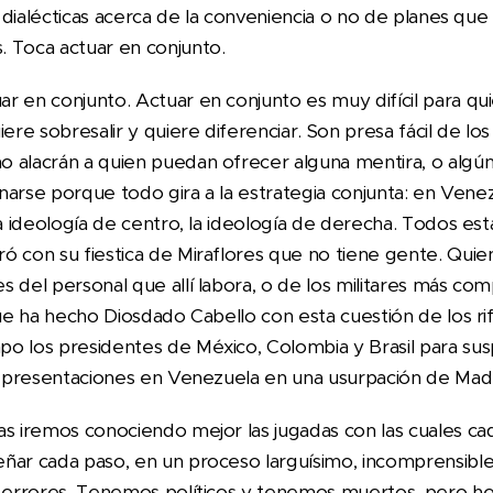
s, dialécticas acerca de la conveniencia o no de planes qu
 Toca actuar en conjunto.
r en conjunto. Actuar en conjunto es muy difícil para q
e sobresalir y quiere diferenciar. Son presa fácil de los
 alacrán a quien puedan ofrecer alguna mentira, o algú
onarse porque todo gira a la estrategia conjunta: en Venez
la ideología de centro, la ideología de derecha. Todos es
ó con su fiestica de Miraflores que no tiene gente. Qui
s del personal que allí labora, o de los militares más co
que ha hecho Diosdado Cabello con esta cuestión de los rif
o los presidentes de México, Colombia y Brasil para su
 representaciones en Venezuela en una usurpación de Mad
as iremos conociendo mejor las jugadas con las cuales ca
ñar cada paso, en un proceso larguísimo, incomprensibl
s errores. Tenemos políticos y tenemos muertos, pero h