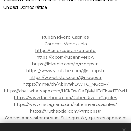
Unidad Democrática.
Rubén Rivero Capriles
Caracas, Venezuela
https://t.me/cobranzatriunfo
https://x.com/rubenriverow
https://linkedin.com/in/rroopstr
https://www.youtube.com/@rroopstr
https://www.tiktok.com/@rroopstr
https://m.me/ch/Abbv9hDWTC_NGccM/
https://chat.whatsapp.com/HGkDwQaTjMyHEcFkwdTXwH
https://www.facebook.com/RubenRiveroCapriles
https://www.instagram.com/rubenriverocapriles/
https://truthsocial.com/@rroopstr
¡Gracias por visitar mi sitio! Si te gustó y quieres apoyar mi
trabajo, puedes enviar propinas a través de Binance a mi