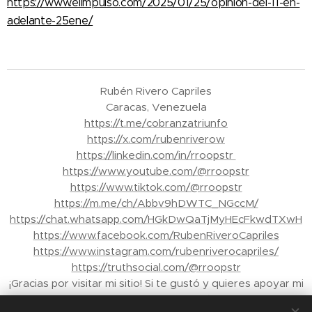
https://www.elimpulso.com/2025/01/25/opinion-del-11-en-
adelante-25ene/
Rubén Rivero Capriles
Caracas, Venezuela
https://t.me/cobranzatriunfo
https://x.com/rubenriverow
https://linkedin.com/in/rroopstr
https://www.youtube.com/@rroopstr
https://www.tiktok.com/@rroopstr
https://m.me/ch/Abbv9hDWTC_NGccM/
https://chat.whatsapp.com/HGkDwQaTjMyHEcFkwdTXwH
https://www.facebook.com/RubenRiveroCapriles
https://www.instagram.com/rubenriverocapriles/
https://truthsocial.com/@rroopstr
¡Gracias por visitar mi sitio! Si te gustó y quieres apoyar mi
trabajo, puedes enviar propinas a través de Binance a mi