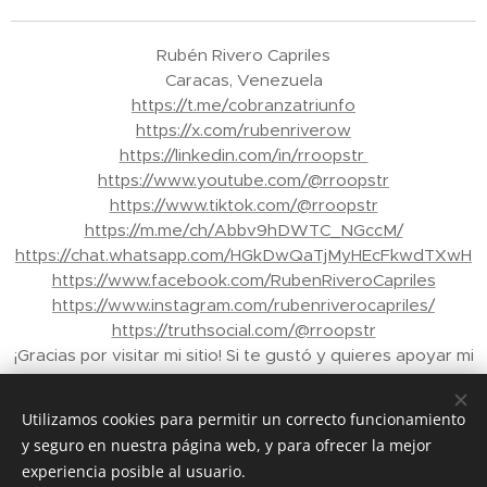
Rubén Rivero Capriles
Caracas, Venezuela
https://t.me/cobranzatriunfo
https://x.com/rubenriverow
https://linkedin.com/in/rroopstr
https://www.youtube.com/@rroopstr
https://www.tiktok.com/@rroopstr
https://m.me/ch/Abbv9hDWTC_NGccM/
https://chat.whatsapp.com/HGkDwQaTjMyHEcFkwdTXwH
https://www.facebook.com/RubenRiveroCapriles
https://www.instagram.com/rubenriverocapriles/
https://truthsocial.com/@rroopstr
¡Gracias por visitar mi sitio! Si te gustó y quieres apoyar mi
trabajo, puedes enviar propinas a través de Binance a mi
correo electrónico: rroopstr@yahoo.com.ve - Tu apoyo
Utilizamos cookies para permitir un correcto funcionamiento
me ayuda a crear más contenido para ti. ¡Gracias de
y seguro en nuestra página web, y para ofrecer la mejor
nuevo!"
experiencia posible al usuario.
© 2026 Rubén Rivero Capriles. Todos los derechos