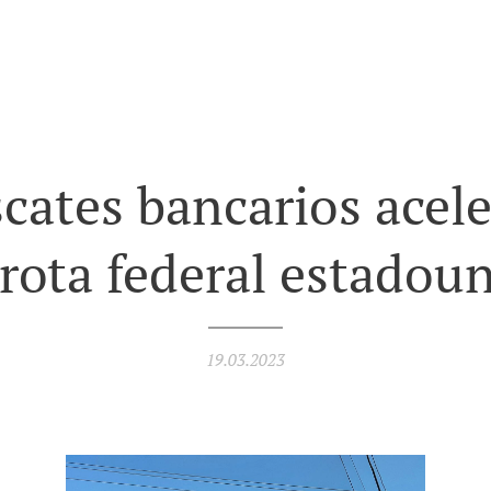
cates bancarios acel
rota federal estadou
19.03.2023