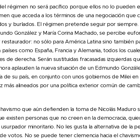
os del régimen no será pacífico porque ellos no lo pueden e
men que acceda a los términos de una negociación que co
os y burlados. El régimen pretende seguir por siempre.
undo González y María Corina Machado, se percibe eufo
estaurador: no sólo para América Latina sino también p
 países como España, Francia y Alemania, todos los cual
 de derecha. Serán sustituidas fracasadas izquierdas q
ora aplauden la nueva situación de un Edmundo Gonzále
nía de su país, en conjunto con unos gobiernos de Milei e
z más alineados por una política exterior común de cam
 chavismo que aún defienden la toma de Nicolás Maduro 
e existen personas que no creen en la democracia, quie
surpador minoritario. No les gusta la alternativa de la p
de votos. No se puede tener clemencia hacia el chavism