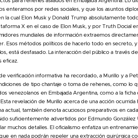
tos para rehenes asilados en Embajada Argentina. Lo di
s enteramos por redes sociales, y que los asuntos diplo
en la cual Elon Musk y Donald Trump absolutamente todo
lataforma X en el caso de Elon Musk, y por Truth Docial e
umidores mundiales de información extraemos directamente
r. Esos métodos políticos de hacerlo todo en secreto, y
los, está desfasado. La interacción del público a través 
 eficaz.
e verificación informativa ha recordado, a Murillo y a P
ndiciones de tipo chantaje o toma de rehenes, como lo 
ados venezolanos en Embajada Argentina, como a la fich
Esta revelación de Murillo acerca de una acción ocurrid
a actual, también denota acuciosos preparativos en cad
ido suficientemente advertidos por Edmundo González Ur
r muchos detalles. El oficialismo enfatiza un entrenamien
que en nada podrán repeler una extracción quirúrgica co