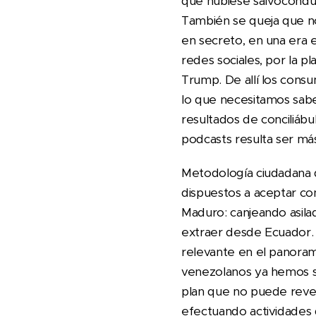
que hubiese salvoconduc
También se queja que no
en secreto, en una era 
redes sociales, por la p
Trump. De allí los cons
lo que necesitamos sabe
resultados de conciliábu
podcasts resulta ser más
Metodología ciudadana d
dispuestos a aceptar co
Maduro: canjeando asil
extraer desde Ecuador. 
relevante en el panoram
venezolanos ya hemos s
plan que no puede revela
efectuando actividades 