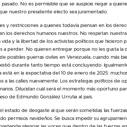
 pasado. No es permisible que se auspicie negar a quie
 que nuestro presidente electo sea juramentado.
es y restricciones a quienes todavía piensan en los der
an los derechos humanos nuestros. No respetan nuestra
vida y la libertad de los activistas políticos que hicieron p
a perder. No quieren entregar porque no les gusta la d
a de posibles guerras civiles en Venezuela, cuando más bi
existió durante tanto tiempo está concluyendo. Igualment
a está en la expectativa del 10 de enero de 2025: much
s a las calles nuevamente. Los estrategas políticos de 
arios. Dilucidan cuál será el momento más oportuno para e
reso de Edmundo González Urrutia al país.
el estado de desgaste al que serán sometidas las fuerzas
ado permisos navideños. Se busca impedir su agrupamient
í pretende silenciar las voces que dentro de las fuerzas 