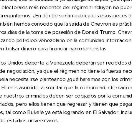
lectorales más recientes del régimen incluyen no public
preguntamos: ¿En dónde serían publicados esos jueces d
ambién hemos conocido que la salida de Chevron es prác
ros días de la toma de posesión de Donald Trump. Chevr
izando petróleo venezolano en la comunidad internacion
bolsar dinero para financiar narcoterroristas.
dos Unidos deporte a Venezuela deberán ser recibidos d
de negociación, ya que el régimen no tiene la fuerza nec
uela necesita irse planteando ¿qué haremos con los crim
mos asumido, al solicitar que la comunidad internacion
 nuestros criminales deben ser cobijados por la comunid
riados, pero ellos tienen que regresar y tienen que pag
, tal como Bukele ya está logrando en El Salvador. Inclu
do estudios universitarios.