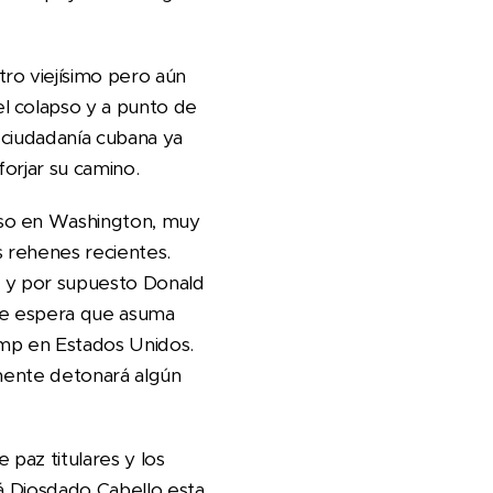
ro viejísimo pero aún
l colapso y a punto de
 ciudadanía cubana ya
forjar su camino.
eso en Washington, muy
s rehenes recientes.
r, y por supuesto Donald
 Se espera que asuma
mp en Estados Unidos.
emente detonará algún
paz titulares y los
rá Diosdado Cabello esta