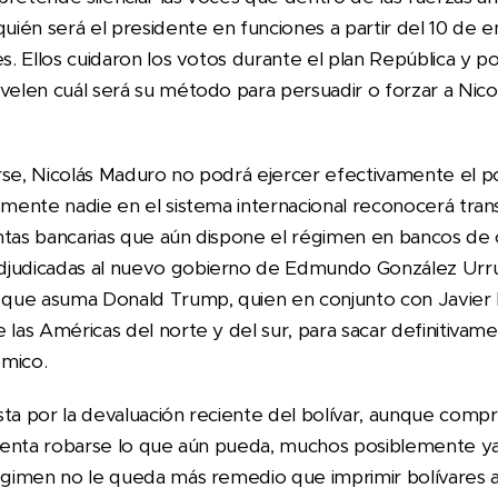
 quién será el presidente en funciones a partir del 10 de
es. Ellos cuidaron los votos durante el plan República y p
evelen cuál será su método para persuadir o forzar a Nic
arse, Nicolás Maduro no podrá ejercer efectivamente el
lemente nadie en el sistema internacional reconocerá tra
ntas bancarias que aún dispone el régimen en bancos de 
djudicadas al nuevo gobierno de Edmundo González Urru
 que asuma Donald Trump, quien en conjunto con Javier Mi
 las Américas del norte y del sur, para sacar definitivam
ómico.
sta por la devaluación reciente del bolívar, aunque com
Intenta robarse lo que aún pueda, muchos posiblemente y
régimen no le queda más remedio que imprimir bolívares 