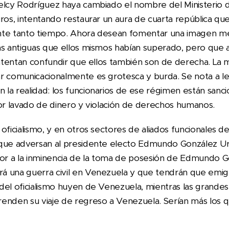
elcy Rodríguez haya cambiado el nombre del Ministerio 
uros, intentando restaurar un aura de cuarta república q
nte tanto tiempo. Ahora desean fomentar una imagen me
as antiguas que ellos mismos habían superado, pero que 
 Intentan confundir que ellos también son de derecha. La
r comunicacionalmente es grotesca y burda. Se nota a l
la realidad: los funcionarios de ese régimen están sanc
l por lavado de dinero y violación de derechos humanos.
ficialismo, y en otros sectores de aliados funcionales del
que adversan al presidente electo Edmundo González Urr
mor a la inminencia de la toma de posesión de Edmundo G
 una guerra civil en Venezuela y que tendrán que emigr
del oficialismo huyen de Venezuela, mientras las grande
enden su viaje de regreso a Venezuela. Serían más los 