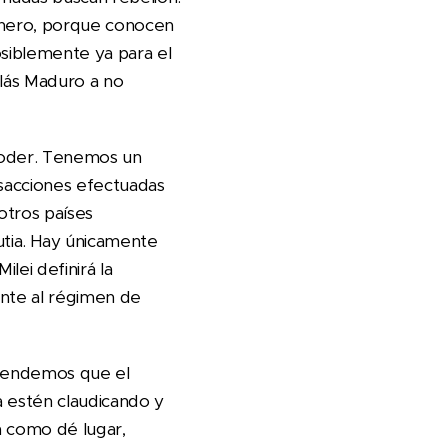
 enero, porque conocen
osiblemente ya para el
olás Maduro a no
 poder. Tenemos un
nsacciones efectuadas
otros países
tia. Hay únicamente
lei definirá la
ente al régimen de
prendemos que el
a estén claudicando y
a como dé lugar,