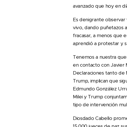
avanzado que hoy en día
Es denigrante observar 
vivo, dando puñetazos a
fracasar, a menos que e
aprendió a protestar y s
Tenemos a nuestra quer
en contacto con Javier M
Declaraciones tanto de M
Trump, implican que sig
Edmundo González Urrut
Milei y Trump conjuntam
tipo de intervención mult
Diosdado Cabello promete
15,000 jueces de paz su