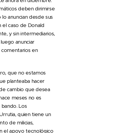
ce ahora en diciembre.
máticos deben dirimirse
 lo anuncian desde sus
n el caso de Donald
, y sin intermediarios,
 luego anunciar
de comentarios en
etro, que no estamos
que planteaba hacer
a de cambio que desea
a hace meses no es
a bando. Los
rutia, quien tiene un
to de milicias,
n el apoyo tecnológico