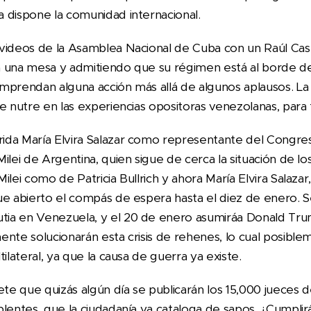
 dispone la comunidad internacional.
videos de la Asamblea Nacional de Cuba con un Raúl Cast
 una mesa y admitiendo que su régimen está al borde de
mprendan alguna acción más allá de algunos aplausos. La
e nutre en las experiencias opositoras venezolanas, para 
ida María Elvira Salazar como representante del Congr
ilei de Argentina, quien sigue de cerca la situación de lo
ilei como de Patricia Bullrich y ahora María Elvira Salaza
ue abierto el compás de espera hasta el diez de enero.
ia en Venezuela, y el 20 de enero asumiráa Donald Tru
ente solucionarán esta crisis de rehenes, lo cual posibl
ilateral, ya que la causa de guerra ya existe.
 que quizás algún día se publicarán los 15,000 jueces de 
plentes, que la ciudadanía ya cataloga de sapos. ¿Cumpli