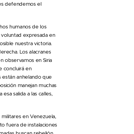
nes defendemos el
echos humanos de los
 voluntad expresada en
osible nuestra victoria.
erecha. Los alacranes
en observamos en Siria
e concluirá en
os están anhelando que
oposición manejan muchas
sa salida a las calles,
 militares en Venezuela,
o fuera de instalaciones
armadas buscan rebelión.