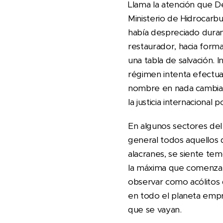
Llama la atención que D
Ministerio de Hidrocarb
había despreciado dura
restaurador, hacia form
una tabla de salvación.
régimen intenta efectua
nombre en nada cambian 
la justicia internaciona
En algunos sectores del o
general todos aquellos 
alacranes, se siente te
la máxima que comenzará
observar como acólitos 
en todo el planeta empr
que se vayan.