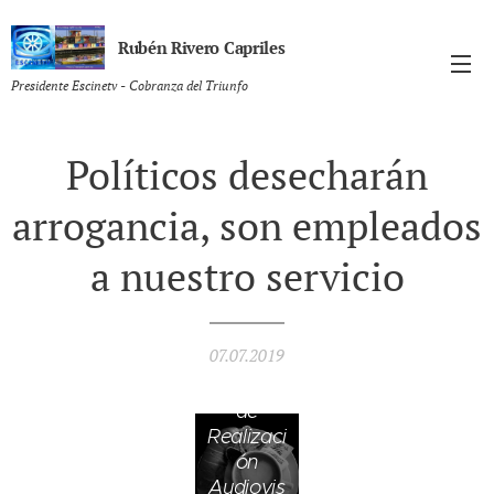
Rubén Rivero Capriles
Presidente Escinetv - Cobranza del Triunfo
Políticos desecharán
arrogancia, son empleados
a nuestro servicio
07.07.2019
Carrera
de
Realizaci
ón
Audiovis