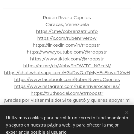
Rubén Rivero Capriles
Caracas, Venezuela
https://t.me/cobranzatriunfo
https://x.com/rubenriverow
https://linkedin.com/in/rroopstr
https://www.youtube.com/@rroopstr
https://www.tiktok.com/@rroopstr
https://m.me/ch/Abbv9hDWTC_NGccM/
https://chat.whatsapp.com/HGkDwQaTjMyHEcFkwdTXwH
https://www.facebook.com/RubenRiveroCapriles
https://www.instagram.com/rubenriverocapriles/
https://truthsocial.com/@rroopstr
¡Gracias por visitar mi sitio! Si te gustó y quieres apoyar mi
trabajo, puedes enviar propinas a través de Binance a mi
correo electrónico: rroopstr@yahoo.com.ve - Tu apoyo
Utilizamos cookies para permitir un correcto funcionamiento
me ayuda a crear más contenido para ti. ¡Gracias de
y seguro en nuestra página web, y para ofrecer la mejor
nuevo!"
experiencia posible al usuario.