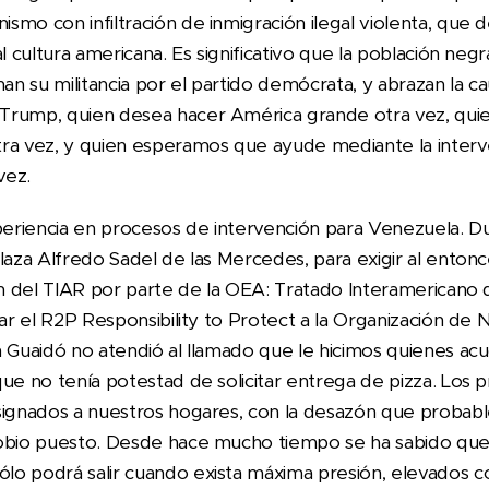
mo con infiltración de inmigración ilegal violenta, que d
l cultura americana. Es significativo que la población negra
 su militancia por el partido demócrata, y abrazan la cau
Trump, quien desea hacer América grande otra vez, qui
ra vez, y quien esperamos que ayude mediante la interv
vez.
riencia en procesos de intervención para Venezuela. Du
laza Alfredo Sadel de las Mercedes, para exigir al entonc
ón del TIAR por parte de la OEA: Tratado Interamericano 
tar el R2P Responsibility to Protect a la Organización de 
 Guaidó no atendió al llamado que le hicimos quienes acud
que no tenía potestad de solicitar entrega de pizza. Los
signados a nuestros hogares, con la desazón que probab
obio puesto. Desde hace mucho tiempo se ha sabido que 
o podrá salir cuando exista máxima presión, elevados c