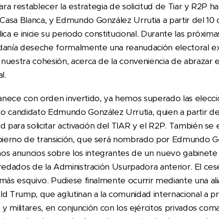
Para restablecer la estrategia de solicitud de Tiar y R2P h
asa Blanca, y Edmundo González Urrutia a partir del 10
ica e inicie su periodo constitucional. Durante las próxim
adanía deseche formalmente una reanudación electoral 
nuestra cohesión, acerca de la conveniencia de abrazar
l.
nece con orden invertido, ya hemos superado las eleccion
o candidato Edmundo González Urrutia, quien a partir de
d para solicitar activación del TIAR y el R2P. También se
ierno de transición, que será nombrado por Edmundo Go
 anuncios sobre los integrantes de un nuevo gabinete
redados de la Administración Usurpadora anterior. El ces
 más esquivo. Pudiese finalmente ocurrir mediante una 
ld Trump, que aglutinan a la comunidad internacional a p
s y militares, en conjunción con los ejércitos privados co