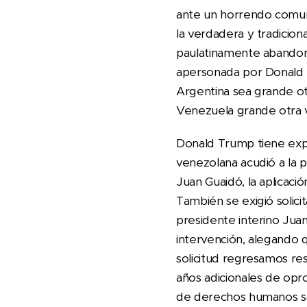
ante un horrendo comunis
la verdadera y tradiciona
paulatinamente abandonan
apersonada por Donald 
Argentina sea grande ot
Venezuela grande otra 
Donald Trump tiene expe
venezolana acudió a la p
Juan Guaidó, la aplicaci
También se exigió solici
presidente interino Juan
intervención, alegando 
solicitud regresamos re
años adicionales de opr
de derechos humanos sól