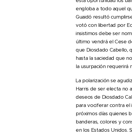
esta oportunidad los ba
engloba a todo aquel qu
Guaidó resultó cumplirs
votó con libertad por E
insistimos debe ser no
último vendrá el Cese d
que Diosdado Cabello, q
hasta la saciedad que n
la usurpación requerirá
La polarización se agud
Harris de ser electa no 
deseos de Diosdado Cabe
para vociferar contra e
próximos días quienes b
banderas, colores y con
en los Estados Unidos. 