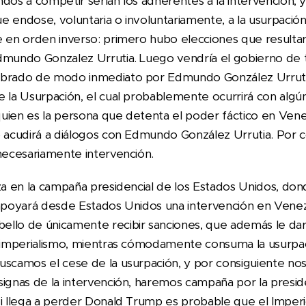
ndos a competir serían los adherentes a la intervención, 
e endose, voluntaria o involuntariamente, a la usurpació
e en orden inverso: primero hubo elecciones que resultar
dmundo Gonzalez Urrutia. Luego vendría el gobierno de tr
mbrado de modo inmediato por Edmundo González Urrutia 
e la Usurpación, el cual probablemente ocurrirá con algún
uien es la persona que detenta el poder fáctico en Vene
o acudirá a diálogos con Edmundo González Urrutia. Por c
 necesariamente intervención.
iza en la campaña presidencial de los Estados Unidos, don
apoyará desde Estados Unidos una intervención en Venezuel
llo de únicamente recibir sanciones, que además le darán
l imperialismo, mientras cómodamente consuma la usurpac
uscamos el cese de la usurpación, y por consiguiente nos
signas de la intervención, haremos campaña por la pres
Si llega a perder Donald Trump es probable que el Imper