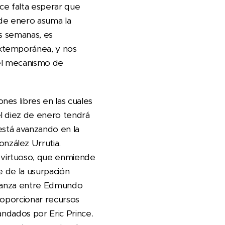
ace falta esperar que
 de enero asuma la
as semanas, es
extemporánea, y nos
 el mecanismo de
es libres en las cuales
l diez de enero tendrá
 está avanzando en la
nzález Urrutia.
 virtuoso, que enmiende
e de la usurpación
alianza entre Edmundo
roporcionar recursos
mandados por Eric Prince.