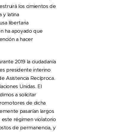
estruirá los cimientos de
 y latina
sa libertaria
en ha apoyado que
ención a hacer
rante 2019 la ciudadanía
es presidente interino
de Asistencia Recíproca.
Naciones Unidas. El
imos a solicitar
 promotores de dicha
lemente pasarían largos
este régimen violatorio
ostos de permanencia, y