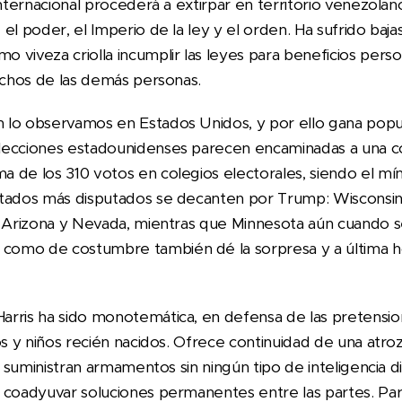
internacional procederá a extirpar en territorio venezol
el poder, el Imperio de la ley y el orden. Ha sufrido baja
 viveza criolla incumplir las leyes para beneficios pers
rechos de las demás personas.
lo observamos en Estados Unidos, y por ello gana popul
lecciones estadounidenses parecen encaminadas a una c
 de los 310 votos en colegios electorales, siendo el mí
tados más disputados se decanten por Trump: Wisconsin,
, Arizona y Nevada, mientras que Minnesota aún cuando 
omo de costumbre también dé la sorpresa y a última h
rris ha sido monotemática, en defensa de las pretensio
os y niños recién nacidos. Ofrece continuidad de una atro
e suministran armamentos sin ningún tipo de inteligencia di
 coadyuvar soluciones permanentes entre las partes. Pa