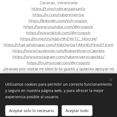
Caracas, Venezuela
https://t.me/cobranzatriunfo
https://x.com/rubenriverow
https://linkedin.com/in/rroopstr
https://www.youtube.com/@rroopstr
https://www.tiktok.com/@rroopstr
https://m.me/ch/Abbv9hDWTC_NGccM/
https://chat.whatsapp.com/HGkDwQaTjMyHEcFkwdTXwH
https://www.facebook.com/RubenRiveroCapriles
https://www.instagram.com/rubenriverocapriles/
https://truthsocial.com/@rroopstr
¡Gracias por visitar mi sitio! Si te gustó y quieres apoyar mi
trabajo, puedes enviar propinas a través de Binance a mi
correo electrónico: rroopstr@yahoo.com.ve - Tu apoyo
Utilizamos cookies para permitir un correcto funcionamiento
me ayuda a crear más contenido para ti. ¡Gracias de
y seguro en nuestra página web, y para ofrecer la mejor
nuevo!"
experiencia posible al usuario.
© 2026 Rubén Rivero Capriles. Todos los derechos
reservados.
Aceptar solo lo necesario
Aceptar todo
Creado con
Webnode
Cookies