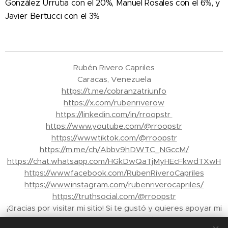
González Urrutia con el 20%, Manuel Rosales con el 6%, y
Javier Bertucci con el 3%
Rubén Rivero Capriles
Caracas, Venezuela
https://t.me/cobranzatriunfo
https://x.com/rubenriverow
https://linkedin.com/in/rroopstr
https://www.youtube.com/@rroopstr
https://www.tiktok.com/@rroopstr
https://m.me/ch/Abbv9hDWTC_NGccM/
https://chat.whatsapp.com/HGkDwQaTjMyHEcFkwdTXwH
https://www.facebook.com/RubenRiveroCapriles
https://www.instagram.com/rubenriverocapriles/
https://truthsocial.com/@rroopstr
¡Gracias por visitar mi sitio! Si te gustó y quieres apoyar mi
trabajo, puedes enviar propinas a través de Binance a mi