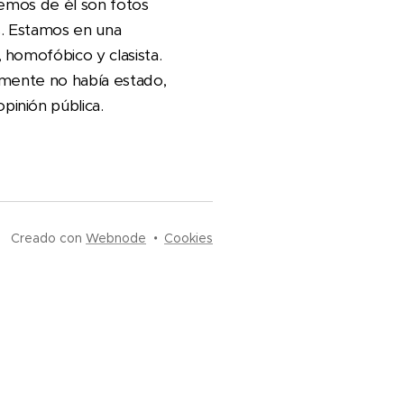
bemos de él son fotos
os. Estamos en una
 homofóbico y clasista.
lmente no había estado,
inión pública.
Creado con
Webnode
Cookies