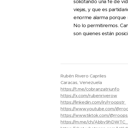
solicitando una fe de v
viejas, y que es partida
enorme alarma porque no
No lo permitiremos. Can
son quienes están posic
Rubén Rivero Capriles
Caracas, Venezuela
https://t.me/cobranzatriunfo
https://x.com/rubenriverow
https://linkedin.com/in/rroopstr
https://www.youtube.com/@rroo
https://www.tiktok.com/@rroops
https://m.me/ch/Abbv9hDWTC