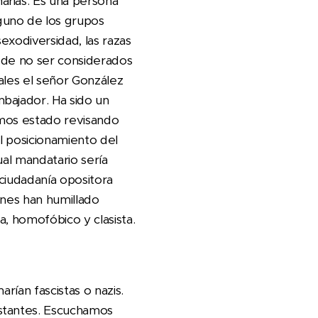
arias. Es una persona
guno de los grupos
exodiversidad, las razas
go de no ser considerados
ales el señor González
bajador. Ha sido un
emos estado revisando
el posicionamiento del
ual mandatario sería
 ciudadanía opositora
enes han humillado
a, homofóbico y clasista.
rían fascistas o nazis.
astantes. Escuchamos