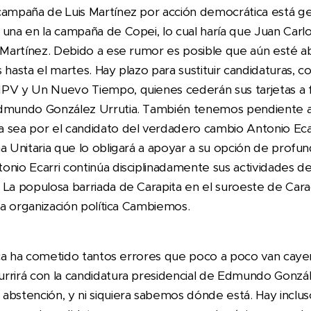
campaña de Luis Martínez por acción democrática está g
 una en la campaña de Copei, lo cual haría que Juan Carl
s Martínez. Debido a ese rumor es posible que aún esté ab
 hasta el martes. Hay plazo para sustituir candidaturas, 
PV y Un Nuevo Tiempo, quienes cederán sus tarjetas a fav
Edmundo González Urrutia. También tenemos pendiente a
 sea por el candidato del verdadero cambio Antonio Ecar
a Unitaria que lo obligará a apoyar a su opción de profu
nio Ecarri continúa disciplinadamente sus actividades de 
 La populosa barriada de Carapita en el suroeste de Car
 la organización política Cambiemos.
tica ha cometido tantos errores que poco a poco van caye
rrirá con la candidatura presidencial de Edmundo González
abstención, y ni siquiera sabemos dónde está. Hay inclu