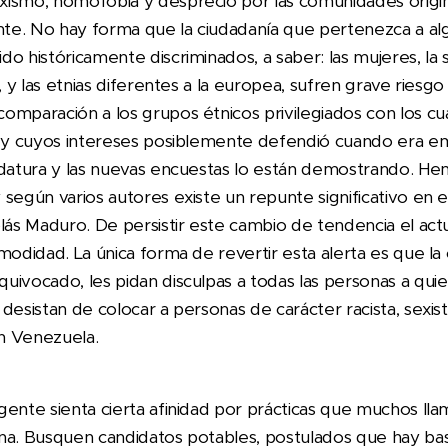
ismo, homofobia y desprecio por las comunidades origin
te. No hay forma que la ciudadanía que pertenezca a al
o históricamente discriminados, a saber: las mujeres, la s
a, y las etnias diferentes a la europea, sufren grave ries
omparación a los grupos étnicos privilegiados con los cu
, y cuyos intereses posiblemente defendió cuando era em
idatura y las nuevas encuestas lo están demostrando. H
según varios autores existe un repunte significativo en 
lás Maduro. De persistir este cambio de tendencia el act
modidad. La única forma de revertir esta alerta es que la
uivocado, les pidan disculpas a todas las personas a qui
desistan de colocar a personas de carácter racista, sexist
n Venezuela.
ente sienta cierta afinidad por prácticas que muchos llama
ona. Busquen candidatos potables, postulados que hay b