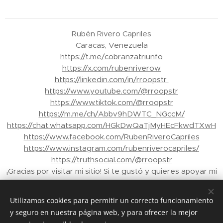
Rubén Rivero Capriles
Caracas, Venezuela
https://t.me/cobranzatriunfo
https://x.com/rubenriverow
https://linkedin.com/in/rroopstr
https://www.youtube.com/@rroopstr
https://www.tiktok.com/@rroopstr
https://m.me/ch/Abbv9hDWTC_NGccM/
https://chat.whatsapp.com/HGkDwQaTjMyHEcFkwdTXwH
https://www.facebook.com/RubenRiveroCapriles
https://www.instagram.com/rubenriverocapriles/
https://truthsocial.com/@rroopstr
¡Gracias por visitar mi sitio! Si te gustó y quieres apoyar mi
trabajo, puedes enviar propinas a través de Binance a mi
correo electrónico: rroopstr@yahoo.com.ve - Tu apoyo
Utilizamos cookies para permitir un correcto funcionamiento
me ayuda a crear más contenido para ti. ¡Gracias de
y seguro en nuestra página web, y para ofrecer la mejor
nuevo!"