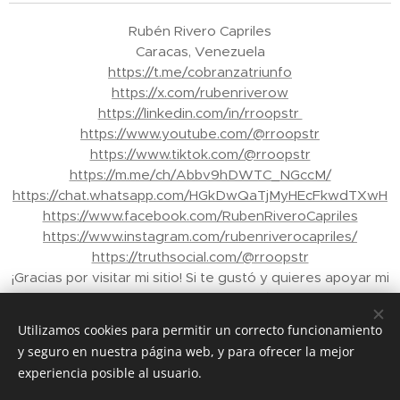
Rubén Rivero Capriles
Caracas, Venezuela
https://t.me/cobranzatriunfo
https://x.com/rubenriverow
https://linkedin.com/in/rroopstr
https://www.youtube.com/@rroopstr
https://www.tiktok.com/@rroopstr
https://m.me/ch/Abbv9hDWTC_NGccM/
https://chat.whatsapp.com/HGkDwQaTjMyHEcFkwdTXwH
https://www.facebook.com/RubenRiveroCapriles
https://www.instagram.com/rubenriverocapriles/
https://truthsocial.com/@rroopstr
¡Gracias por visitar mi sitio! Si te gustó y quieres apoyar mi
trabajo, puedes enviar propinas a través de Binance a mi
correo electrónico: rroopstr@yahoo.com.ve - Tu apoyo
Utilizamos cookies para permitir un correcto funcionamiento
me ayuda a crear más contenido para ti. ¡Gracias de
y seguro en nuestra página web, y para ofrecer la mejor
nuevo!"
experiencia posible al usuario.
© 2026 Rubén Rivero Capriles. Todos los derechos