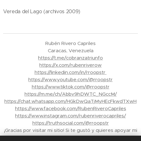
Vereda del Lago (archivos 2009)
Rubén Rivero Capriles
Caracas, Venezuela
https://t.me/cobranzatriunfo
https://x.com/rubenriverow
https://linkedin.com/in/rroopstr
https://www.youtube.com/@rroopstr
https://www.tiktok.com/@rroopstr
https://m.me/ch/Abbv9hDWTC_NGccM/
https://chat.whatsapp.com/HGkDwQaTjMyHEcFkwdTXwH
https://www.facebook.com/RubenRiveroCapriles
https://www.instagram.com/rubenriverocapriles/
https://truthsocial.com/@rroopstr
¡Gracias por visitar mi sitio! Si te gustó y quieres apoyar mi
trabajo, puedes enviar propinas a través de Binance a mi