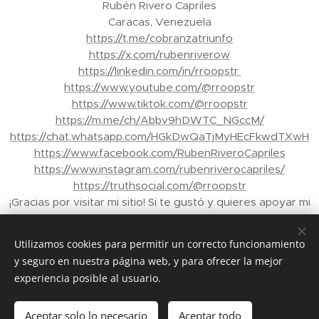
Rubén Rivero Capriles
Caracas, Venezuela
https://t.me/cobranzatriunfo
https://x.com/rubenriverow
https://linkedin.com/in/rroopstr
https://www.youtube.com/@rroopstr
https://www.tiktok.com/@rroopstr
https://m.me/ch/Abbv9hDWTC_NGccM/
https://chat.whatsapp.com/HGkDwQaTjMyHEcFkwdTXwH
https://www.facebook.com/RubenRiveroCapriles
https://www.instagram.com/rubenriverocapriles/
https://truthsocial.com/@rroopstr
¡Gracias por visitar mi sitio! Si te gustó y quieres apoyar mi
trabajo, puedes enviar propinas a través de Binance a mi
correo electrónico: rroopstr@yahoo.com.ve - Tu apoyo
Utilizamos cookies para permitir un correcto funcionamiento
me ayuda a crear más contenido para ti. ¡Gracias de
y seguro en nuestra página web, y para ofrecer la mejor
nuevo!"
experiencia posible al usuario.
© 2026 Rubén Rivero Capriles. Todos los derechos
reservados.
Aceptar solo lo necesario
Aceptar todo